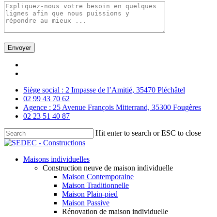
Skip
facebook
to
linkedin
main
Siège social : 2 Impasse de l’Amitié, 35470 Pléchâtel
content
02 99 43 70 62
Agence : 25 Avenue François Mitterrand, 35300 Fougères
02 23 51 40 87
Hit enter to search or ESC to close
Close
Search
Menu
Maisons individuelles
Construction neuve de maison individuelle
Maison Contemporaine
Maison Traditionnelle
Maison Plain-pied
Maison Passive
Rénovation de maison individuelle