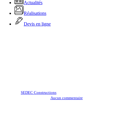
Actualités
Réalisations
Devis en ligne
Actualité
Réalisation d’une maison de
plain-pied à Vern-sur-Seiche
Par
SEDEC Constructions
10 janvier 2024
février 5th, 2024
Aucun commentaire