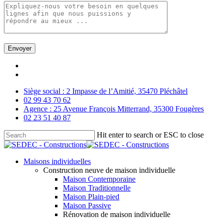
Skip
facebook
to
linkedin
main
Siège social : 2 Impasse de l’Amitié, 35470 Pléchâtel
content
02 99 43 70 62
Agence : 25 Avenue François Mitterrand, 35300 Fougères
02 23 51 40 87
Hit enter to search or ESC to close
Close
Search
Menu
Maisons individuelles
Construction neuve de maison individuelle
Maison Contemporaine
Maison Traditionnelle
Maison Plain-pied
Maison Passive
Rénovation de maison individuelle