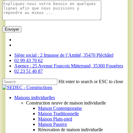
Skip
facebook
to
linkedin
main
Siège social : 2 Impasse de l’Amitié, 35470 Pléchâtel
content
02 99 43 70 62
Agence : 25 Avenue François Mitterrand, 35300 Fougères
02 23 51 40 87
Hit enter to search or ESC to close
Close
Search
Menu
Maisons individuelles
Construction neuve de maison individuelle
Maison Contemporaine
Maison Traditionnelle
Maison Plain-pied
Maison Passive
Rénovation de maison individuelle