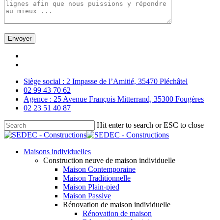
Skip
facebook
to
linkedin
main
Siège social : 2 Impasse de l’Amitié, 35470 Pléchâtel
content
02 99 43 70 62
Agence : 25 Avenue François Mitterrand, 35300 Fougères
02 23 51 40 87
Hit enter to search or ESC to close
Close
Search
Menu
Maisons individuelles
Construction neuve de maison individuelle
Maison Contemporaine
Maison Traditionnelle
Maison Plain-pied
Maison Passive
Rénovation de maison individuelle
Rénovation de maison