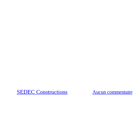
Actualité
es ouvertes 2023 SEDEC Construc
Par
SEDEC Constructions
27 juin 2023
Aucun commentaire