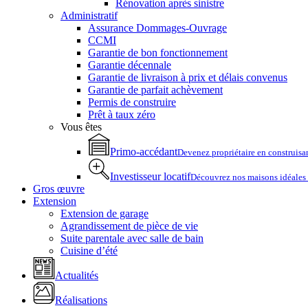
Rénovation après sinistre
Administratif
Assurance Dommages-Ouvrage
CCMI
Garantie de bon fonctionnement
Garantie décennale
Garantie de livraison à prix et délais convenus
Garantie de parfait achèvement
Permis de construire
Prêt à taux zéro
Vous êtes
Primo-accédant
Devenez propriétaire en construisa
Investisseur locatif
Découvrez nos maisons idéales p
Gros œuvre
Extension
Extension de garage
Agrandissement de pièce de vie
Suite parentale avec salle de bain
Cuisine d’été
Actualités
Réalisations