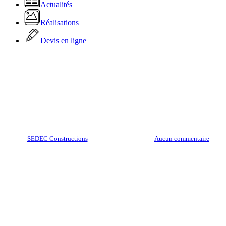
Actualités
Réalisations
Devis en ligne
Actualité
Bonnes fêtes de fin d’années
Par
SEDEC Constructions
30 décembre 2024
Aucun commentaire