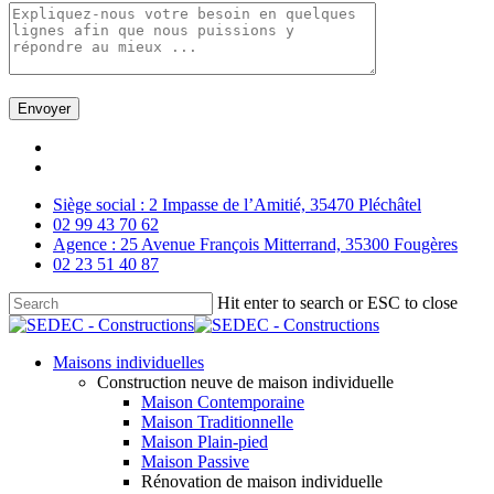
Skip
facebook
to
linkedin
main
Siège social : 2 Impasse de l’Amitié, 35470 Pléchâtel
content
02 99 43 70 62
Agence : 25 Avenue François Mitterrand, 35300 Fougères
02 23 51 40 87
Hit enter to search or ESC to close
Close
Search
Menu
Maisons individuelles
Construction neuve de maison individuelle
Maison Contemporaine
Maison Traditionnelle
Maison Plain-pied
Maison Passive
Rénovation de maison individuelle