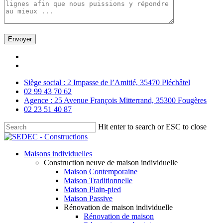
Skip
facebook
to
linkedin
main
Siège social : 2 Impasse de l’Amitié, 35470 Pléchâtel
content
02 99 43 70 62
Agence : 25 Avenue François Mitterrand, 35300 Fougères
02 23 51 40 87
Hit enter to search or ESC to close
Close
Search
Menu
Maisons individuelles
Construction neuve de maison individuelle
Maison Contemporaine
Maison Traditionnelle
Maison Plain-pied
Maison Passive
Rénovation de maison individuelle
Rénovation de maison