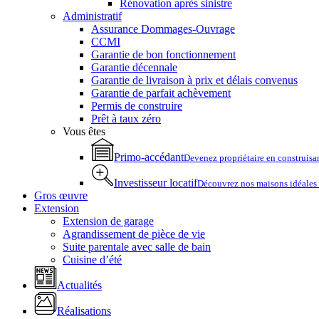
Rénovation après sinistre
Administratif
Assurance Dommages-Ouvrage
CCMI
Garantie de bon fonctionnement
Garantie décennale
Garantie de livraison à prix et délais convenus
Garantie de parfait achèvement
Permis de construire
Prêt à taux zéro
Vous êtes
Primo-accédant
Devenez propriétaire en construisa
Investisseur locatif
Découvrez nos maisons idéales p
Gros œuvre
Extension
Extension de garage
Agrandissement de pièce de vie
Suite parentale avec salle de bain
Cuisine d’été
Actualités
Réalisations